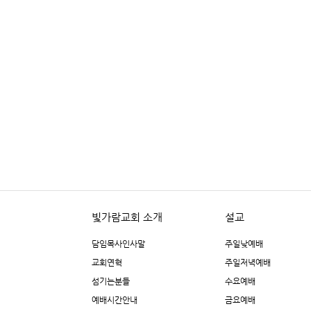
빛가람교회 소개
설교
담임목사인사말
주일낮예배
교회연혁
주일저녁예배
섬기는분들
수요예배
예배시간안내
금요예배