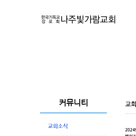
커뮤니티
교
202