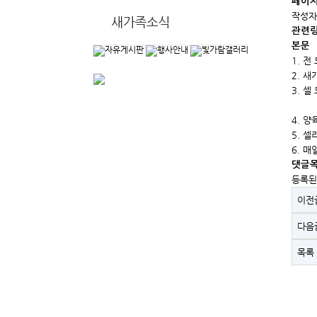
페이지
작성
관련
본문
1.
전 
2.
새가
3.
셀 
4. 양
5. 셀
6. 매
댓글
등록된
이전
다음
목록