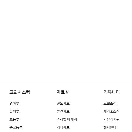
교회시스템
자료실
커뮤니티
영아부
전도자료
교회소식
유치부
훈련자료
새가족소식
초등부
주제별 메세지
자유게시판
중고등부
기타자료
행사안내