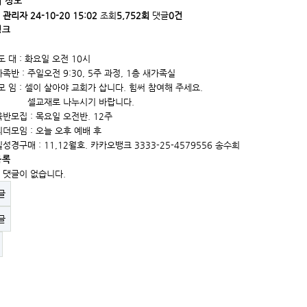
 정보
자
관리자
24-10-20 15:02
조회
5,752회
댓글
0건
링크
도 대 : 화요일 오전 10시
족반 : ​
주일오전 9:30, 5주 과정
​, 1층 새가족실
모 임 : 셀이 살아야 교회가 삽니다. 힘써 참여해 주세요.
셀교재로 나누시기 바랍니다.
육반모집 : 목요일 오전반. 12주
리더모임 : 오늘 오후 예배 후
일성경구매 : 11,12월호. 카카오뱅크 3333-25-4579556 송수희
목록
 댓글이 없습니다.
글
글