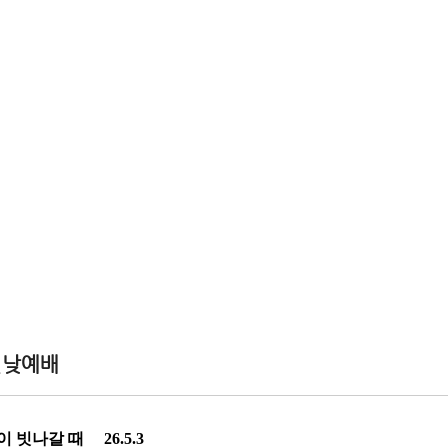
일낮예배
 빗나갈 때 26.5.3