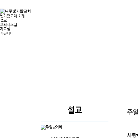
빛가람교회 소개
설교
교회시스템
자료실
커뮤니티
설교
주
사랑이